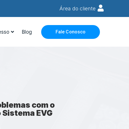
Área do cliente
esso
Blog
Fale Conosco
roblemas com o
o Sistema EVG