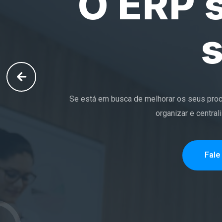
Através do Sistema EVG você tem uma gestão
e tenha mais agilidade e seg
Fale