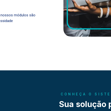
o nossos módulos são
essidade
CONHEÇA O SIST
Sua solução 