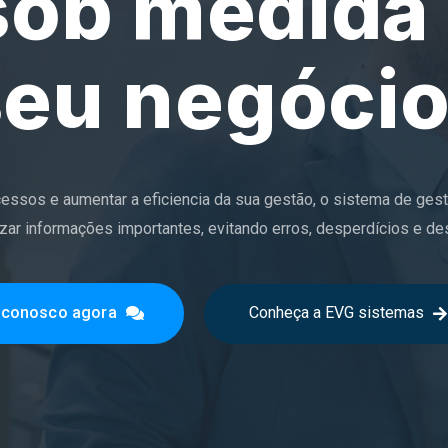
Gestão
 empresarial descomplicada e eficiente! Elimine os problemas
urança nas suas ações financeiras, administrativas, de logístic
 conosco agora
Conheça a EVG sistemas