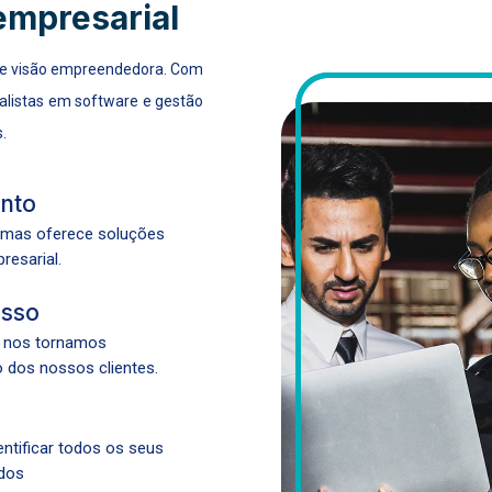
empresarial
 e visão empreendedora. Com
alistas em software e gestão
.
ento
emas oferece soluções
resarial.
isso
e nos tornamos
 dos nossos clientes.
entificar todos os seus
dos