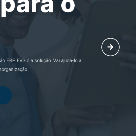
 e erros que vem de processos manuais
a, estoque e muito mais