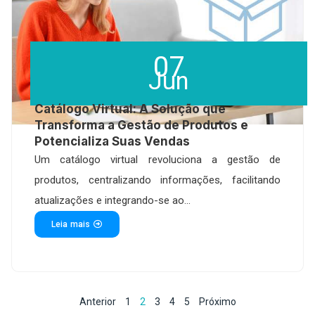
07
Jun
Catálogo Virtual: A Solução que
Transforma a Gestão de Produtos e
Potencializa Suas Vendas
Um catálogo virtual revoluciona a gestão de
produtos, centralizando informações, facilitando
atualizações e integrando-se ao...
Leia mais
Anterior
1
2
3
4
5
Próximo