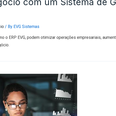
gócio com um Sistema de G
io
/ By
EVG Sistemas
o o ERP EVG, podem otimizar operações empresariais, aumenta
ócio.